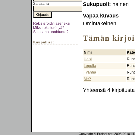
Sukupuoli:
nainen
Salasana
Vapaa kuvaus
Omintakeinen.
Rekisteröidy jäseneksi
Miksi rekisteröityä?
Salasana unohtunut?
Tämän kirjoit
Kaupalliset
Nimi
Kate
Hetki
Run
Lopulta
Run
~vanha~
Run
Me?
Run
Yhteensä 4 kirjoitusta
Copyright © Prologi.net, 2005-2010 | Tek