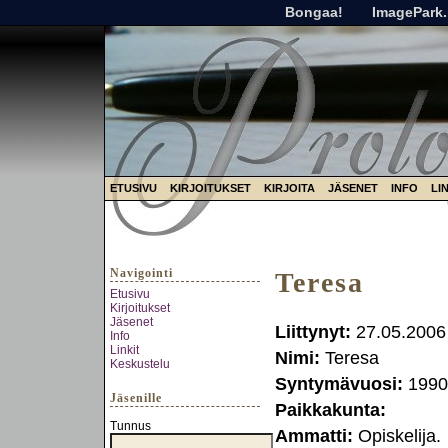
Bongaa!
ImagePark.
ETUSIVU
KIRJOITUKSET
KIRJOITA
JÄSENET
INFO
LI
Navigointi
Teresa
Etusivu
Kirjoitukset
Jäsenet
Liittynyt:
27.05.2006
Info
Linkit
Nimi:
Teresa
Keskustelu
Syntymävuosi:
1990
Jäsenille
Paikkakunta:
Tunnus
Ammatti:
Opiskelija.