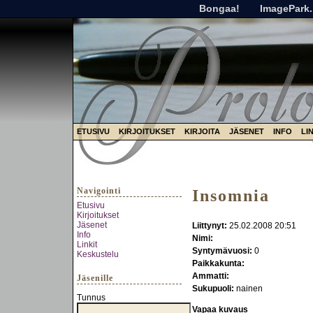
Bongaa!
ImagePark.
ETUSIVU
KIRJOITUKSET
KIRJOITA
JÄSENET
INFO
LI
Navigointi
Insomnia
Etusivu
Kirjoitukset
Jäsenet
Liittynyt:
25.02.2008 20:51
Info
Nimi:
Linkit
Syntymävuosi:
0
Keskustelu
Paikkakunta:
Ammatti:
Jäsenille
Sukupuoli:
nainen
Tunnus
Vapaa kuvaus