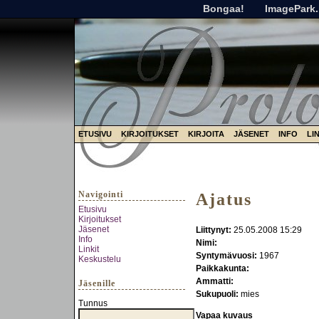
Bongaa!
ImagePark.
ETUSIVU
KIRJOITUKSET
KIRJOITA
JÄSENET
INFO
LI
Navigointi
Ajatus
Etusivu
Kirjoitukset
Jäsenet
Liittynyt:
25.05.2008 15:29
Info
Nimi:
Linkit
Syntymävuosi:
1967
Keskustelu
Paikkakunta:
Ammatti:
Jäsenille
Sukupuoli:
mies
Tunnus
Vapaa kuvaus