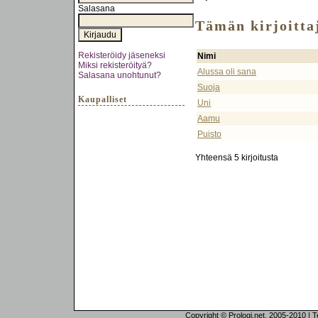
Salasana
Tämän kirjoittaj
Rekisteröidy jäseneksi
Nimi
Miksi rekisteröityä?
Alussa oli sana
Salasana unohtunut?
Suoja
Kaupalliset
Uni
Aamu
Puisto
Yhteensä 5 kirjoitusta
Copyright © Prologi.net, 2005-2010 | Tek