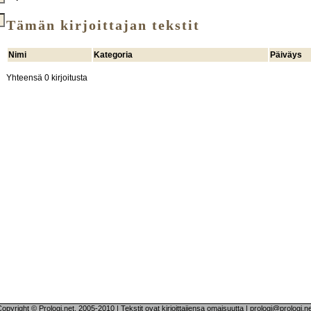
Tämän kirjoittajan tekstit
Nimi
Kategoria
Päiväys
Yhteensä 0 kirjoitusta
opyright © Prologi.net, 2005-2010 | Tekstit ovat kirjoittajiensa omaisuutta | prologi@prologi.n