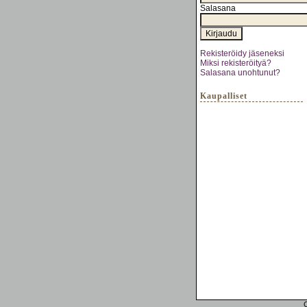
Salasana
Rekisteröidy jäseneksi
Miksi rekisteröityä?
Salasana unohtunut?
Kaupalliset
C