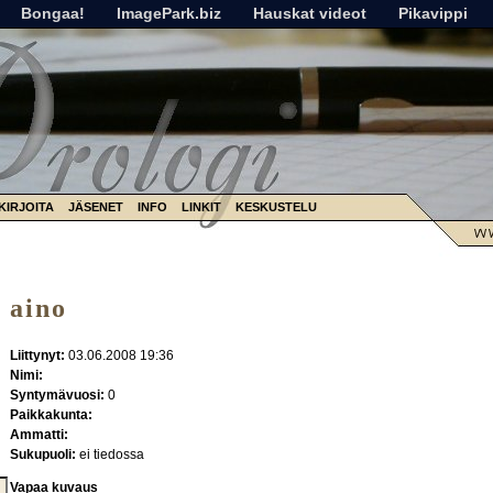
Bongaa!
ImagePark.biz
Hauskat videot
Pikavippi
KIRJOITA
JÄSENET
INFO
LINKIT
KESKUSTELU
aino
Liittynyt:
03.06.2008 19:36
Nimi:
Syntymävuosi:
0
Paikkakunta:
Ammatti:
Sukupuoli:
ei tiedossa
Vapaa kuvaus