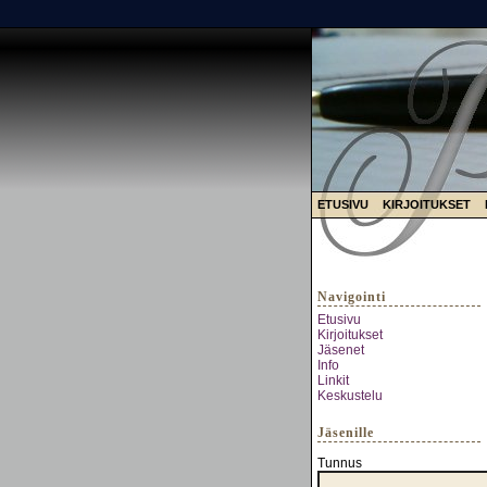
ETUSIVU
KIRJOITUKSET
Navigointi
Etusivu
Kirjoitukset
Jäsenet
Info
Linkit
Keskustelu
Jäsenille
Tunnus