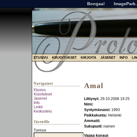
Bongaa!
ImagePark.
ETUSIVU
KIRJOITUKSET
KIRJOITA
JÄSENET
INFO
LI
Navigointi
Amal
Etusivu
Kirjoitukset
Jäsenet
Liittynyt:
29.10.2008 19:25
Info
Nimi:
Linkit
Syntymävuosi:
1993
Keskustelu
Paikkakunta:
Helsinki
Ammatti:
Jäsenille
Sukupuoli:
nainen
Tunnus
Vapaa kuvaus