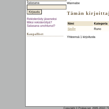
Salasana
Wannabe
Tämän kirjoittaj
Rekisteröidy jäseneksi
Miksi rekisteröityä?
Nimi
Kategoria
Salasana unohtunut?
SinÃ¤
Runo
Kaupalliset
Yhteensä 1 kirjoitusta
Copyright © Prologi.net, 2005-2010 | Tek