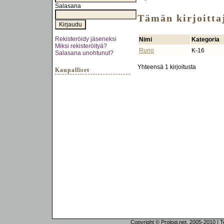
Salasana
Tämän kirjoittaj
Rekisteröidy jäseneksi
Nimi
Kategoria
Miksi rekisteröityä?
Runo
K-16
Salasana unohtunut?
Yhteensä 1 kirjoitusta
Kaupalliset
Copyright © Prologi.net, 2005-2010 | Tek