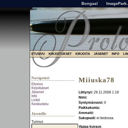
Bongaa!
ImagePark.
ETUSIVU
KIRJOITUKSET
KIRJOITA
JÄSENET
INFO
LI
Navigointi
Miiuska78
Etusivu
Kirjoitukset
Jäsenet
Liittynyt:
29.11.2008 1:18
Info
Nimi:
Linkit
Syntymävuosi:
0
Keskustelu
Paikkakunta:
Ammatti:
Jäsenille
Sukupuoli:
ei tiedossa
Tunnus
Vapaa kuvaus