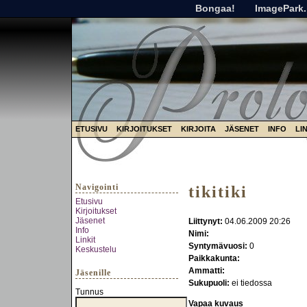
Bongaa!
ImagePark.
ETUSIVU
KIRJOITUKSET
KIRJOITA
JÄSENET
INFO
LI
Navigointi
tikitiki
Etusivu
Kirjoitukset
Jäsenet
Liittynyt:
04.06.2009 20:26
Info
Nimi:
Linkit
Syntymävuosi:
0
Keskustelu
Paikkakunta:
Ammatti:
Jäsenille
Sukupuoli:
ei tiedossa
Tunnus
Vapaa kuvaus