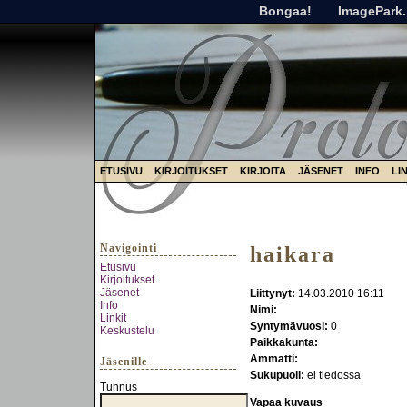
Bongaa!
ImagePark.
ETUSIVU
KIRJOITUKSET
KIRJOITA
JÄSENET
INFO
LI
Navigointi
haikara
Etusivu
Kirjoitukset
Jäsenet
Liittynyt:
14.03.2010 16:11
Info
Nimi:
Linkit
Syntymävuosi:
0
Keskustelu
Paikkakunta:
Ammatti:
Jäsenille
Sukupuoli:
ei tiedossa
Tunnus
Vapaa kuvaus