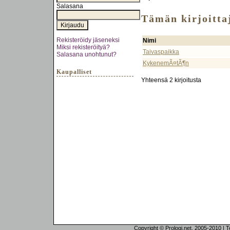
Salasana
Tämän kirjoittaj
Rekisteröidy jäseneksi
Nimi
Miksi rekisteröityä?
Taivaspaikka
Salasana unohtunut?
KykenemÃ¤tÃ¶n
Kaupalliset
Yhteensä 2 kirjoitusta
Copyright © Prologi.net, 2005-2010 | Tek