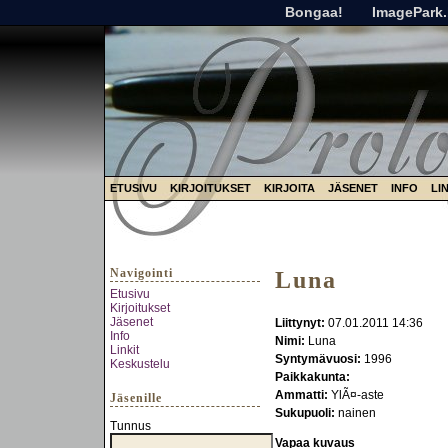
Bongaa!
ImagePark.
ETUSIVU
KIRJOITUKSET
KIRJOITA
JÄSENET
INFO
LI
Navigointi
Luna
Etusivu
Kirjoitukset
Jäsenet
Liittynyt:
07.01.2011 14:36
Info
Nimi:
Luna
Linkit
Syntymävuosi:
1996
Keskustelu
Paikkakunta:
Ammatti:
YlÃ¤-aste
Jäsenille
Sukupuoli:
nainen
Tunnus
Vapaa kuvaus