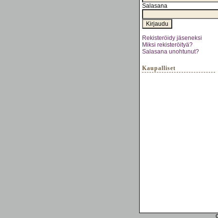
Salasana
Rekisteröidy jäseneksi
Miksi rekisteröityä?
Salasana unohtunut?
Kaupalliset
C