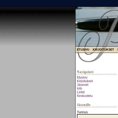
ETUSIVU
KIRJOITUKSET
Navigointi
Etusivu
Kirjoitukset
Jäsenet
Info
Linkit
Keskustelu
Jäsenille
Tunnus