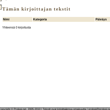
Tämän kirjoittajan tekstit
Nimi
Kategoria
Päiväys
Yhteensä 0 kirjoitusta
opyright © Prologi.net, 2005-2010 | Tekstit ovat kirjoittajiensa omaisuutta | prologi@prologi.n