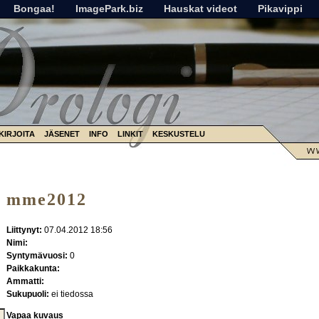
Bongaa!
ImagePark.biz
Hauskat videot
Pikavippi
KIRJOITA
JÄSENET
INFO
LINKIT
KESKUSTELU
mme2012
Liittynyt:
07.04.2012 18:56
Nimi:
Syntymävuosi:
0
Paikkakunta:
Ammatti:
Sukupuoli:
ei tiedossa
Vapaa kuvaus