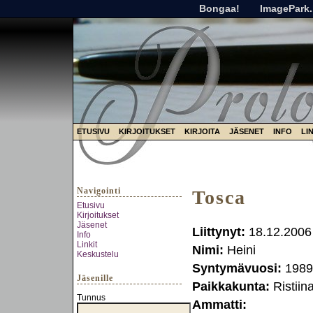
Bongaa!
ImagePark.
ETUSIVU
KIRJOITUKSET
KIRJOITA
JÄSENET
INFO
LI
Navigointi
Tosca
Etusivu
Kirjoitukset
Jäsenet
Liittynyt:
18.12.2006
Info
Linkit
Nimi:
Heini
Keskustelu
Syntymävuosi:
1989
Jäsenille
Paikkakunta:
Ristiin
Tunnus
Ammatti: