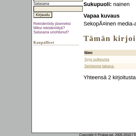
Sukupuoli:
nainen
Salasana
Vapaa kuvaus
SekopÃ¤inen media-as
Rekisteröidy jäseneksi
Miksi rekisteröityä?
Salasana unohtunut?
Tämän kirjoit
Kaupalliset
Nimi
Syys sulkeuma
Seinienne takana.
Yhteensä 2 kirjoitusta
Copyright © Prologi.net, 2005-2010 | Tek