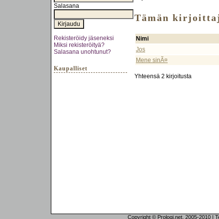
Salasana
Tämän kirjoittaj
Rekisteröidy jäseneksi
Nimi
Miksi rekisteröityä?
Jos
Salasana unohtunut?
Mene sinÃ¤
Kaupalliset
Yhteensä 2 kirjoitusta
Copyright © Prologi.net, 2005-2010 | Tek