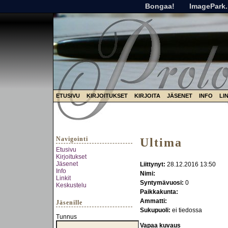
Bongaa!
ImagePark.
ETUSIVU
KIRJOITUKSET
KIRJOITA
JÄSENET
INFO
LI
Navigointi
Ultima
Etusivu
Kirjoitukset
Jäsenet
Liittynyt:
28.12.2016 13:50
Info
Nimi:
Linkit
Syntymävuosi:
0
Keskustelu
Paikkakunta:
Ammatti:
Jäsenille
Sukupuoli:
ei tiedossa
Tunnus
Vapaa kuvaus