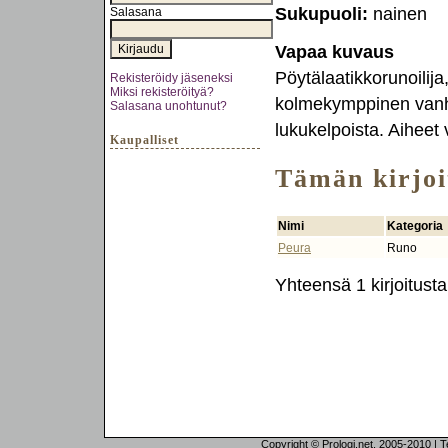
Sukupuoli:
nainen
Salasana
Vapaa kuvaus
Pöytälaatikkorunoilija
Rekisteröidy jäseneksi
Miksi rekisteröityä?
kolmekymppinen vanha 
Salasana unohtunut?
lukukelpoista. Aiheet
Kaupalliset
Tämän kirjoit
Nimi
Kategoria
Peura
Runo
Yhteensä 1 kirjoitusta
Copyright © Prologi.net, 2005-2010 | Tek