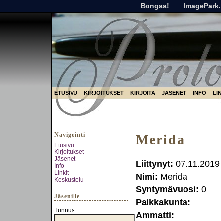
Bongaa!
ImagePark.
ETUSIVU
KIRJOITUKSET
KIRJOITA
JÄSENET
INFO
LI
Navigointi
Merida
Etusivu
Kirjoitukset
Jäsenet
Liittynyt:
07.11.2019
Info
Linkit
Nimi:
Merida
Keskustelu
Syntymävuosi:
0
Jäsenille
Paikkakunta:
Tunnus
Ammatti: