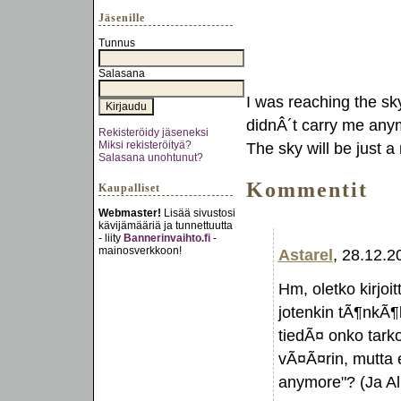
Jäsenille
Tunnus
Salasana
I was reaching the sky
didnÂ´t carry me anymo
Rekisteröidy jäseneksi
Miksi rekisteröityä?
The sky will be just 
Salasana unohtunut?
Kommentit
Kaupalliset
Webmaster!
Lisää sivustosi
kävijämääriä ja tunnettuutta
- liity
Bannerinvaihto.fi
-
mainosverkkoon!
Astarel
, 28.12.2
Hm, oletko kirjoi
jotenkin tÃ¶nkÃ¶l
tiedÃ¤ onko tarko
vÃ¤Ã¤rin, mutta e
anymore"? (Ja Alm