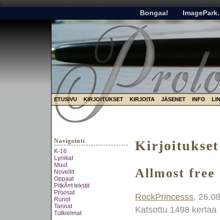
-
Bongaa!
ImagePark.
ETUSIVU
KIRJOITUKSET
KIRJOITA
JÄSENET
INFO
LI
Navigointi
Kirjoitukset
K-16
Lyriikat
Muut
Allmost free
Novellit
Oppaat
PitkÃ¤t tekstit
Proosat
RockPrincesss
, 26.0
Runot
Tarinat
Katsottu 1498 kertaa
Tutkielmat