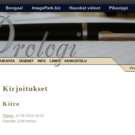
Bongaa!
ImagePark.biz
Hauskat videot
Pikavippi
KIRJOITA
JÄSENET
INFO
LINKIT
KESKUSTELU
Kirjoitukset
Kiire
Raimo
, 12.08.2016 10:52
Katsottu 1196 kertaa