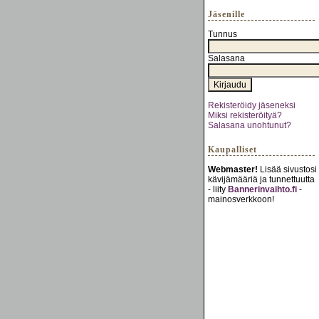
Jäsenille
Tunnus
Salasana
Rekisteröidy jäseneksi
Miksi rekisteröityä?
Salasana unohtunut?
Kaupalliset
Webmaster!
Lisää sivustosi
kävijämääriä ja tunnettuutta
- liity
Bannerinvaihto.fi
-
mainosverkkoon!