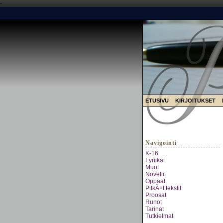
-
ETUSIVU
KIRJOITUKSET
Navigointi
K-16
Lyriikat
Muut
Novellit
Oppaat
PitkÃ¤t tekstit
Proosat
Runot
Tarinat
Tutkielmat