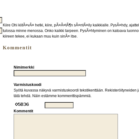
Kiire Ohi kiitÃ¤vÃ¤ hetki, kiire, pÃ¤Ã¤tÃ¶n sÃ¤ntÃ¤ily kaikkialle. PysÃ¤hdy, ajat
tulossa minne menossa. Onko kaikki tarpeen. PysÃ¤htyminen on katoava luonnon 
kiireen tekee, ei kukaan muu kuin sinÃ¤ itse.
Kommentit
Nimimerkki
Varmistuskoodi
Syötä kuvassa näkyvä varmistuskoordi tekstikenttään. Rekisteröityneiden jä
tätä tehdä. Näin estämme kommenttispämmiä.
Kommentit