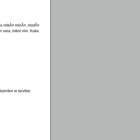
tele mikÃ¤ minÃ¤, mistÃ¤
vara, miksi niin. Kuka
senten ei tarvitse