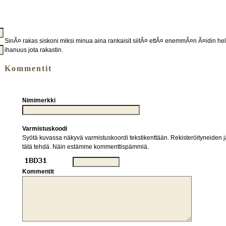
SinÃ¤ rakas siskoni miksi minua aina rankaisit siitÃ¤ ettÃ¤ enemmÃ¤n Ã¤idin helmo
ihanuus jota rakastin.
Kommentit
Nimimerkki
Varmistuskoodi
Syötä kuvassa näkyvä varmistuskoordi tekstikenttään. Rekisteröityneiden jä
tätä tehdä. Näin estämme kommenttispämmiä.
Kommentit