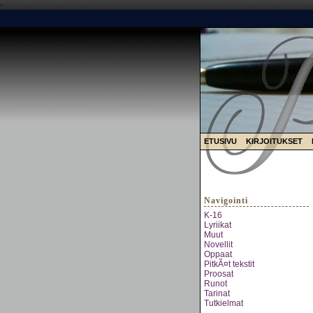
-
ETUSIVU
KIRJOITUKSET
Navigointi
K-16
Lyriikat
Muut
Novellit
Oppaat
PitkÃ¤t tekstit
Proosat
Runot
Tarinat
Tutkielmat