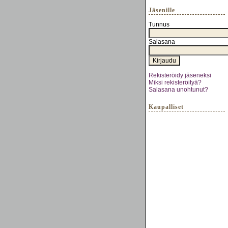
Jäsenille
Tunnus
Salasana
Rekisteröidy jäseneksi
Miksi rekisteröityä?
Salasana unohtunut?
Kaupalliset