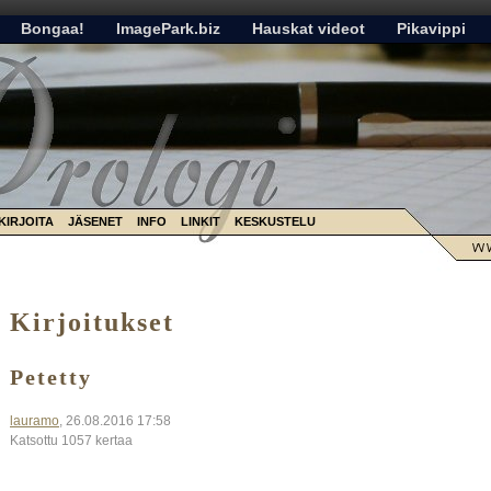
Bongaa!
ImagePark.biz
Hauskat videot
Pikavippi
KIRJOITA
JÄSENET
INFO
LINKIT
KESKUSTELU
Kirjoitukset
Petetty
lauramo
, 26.08.2016 17:58
Katsottu 1057 kertaa