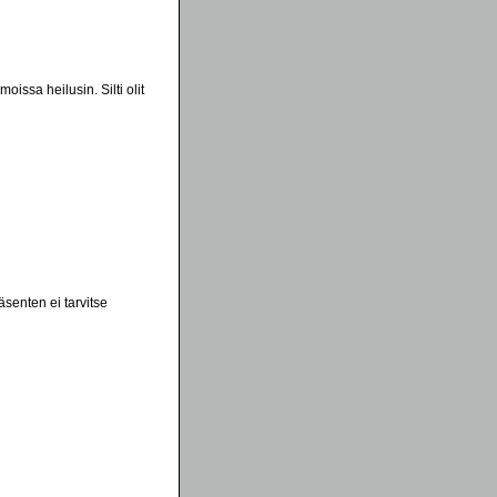
issa heilusin. Silti olit
senten ei tarvitse