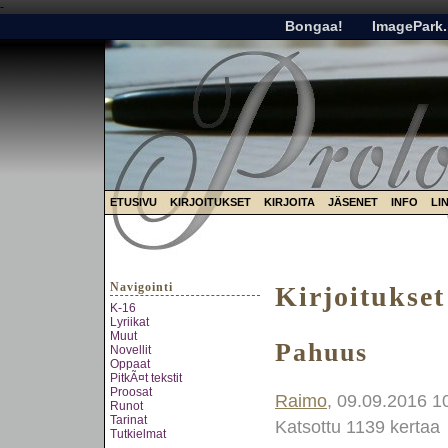
-
Bongaa!
ImagePark.
ETUSIVU
KIRJOITUKSET
KIRJOITA
JÄSENET
INFO
LI
Navigointi
Kirjoitukset
K-16
Lyriikat
Muut
Pahuus
Novellit
Oppaat
PitkÃ¤t tekstit
Proosat
Raimo
, 09.09.2016 1
Runot
Tarinat
Katsottu 1139 kertaa
Tutkielmat