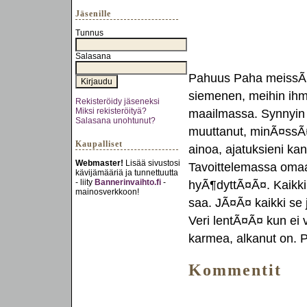
Jäsenille
Tunnus
Salasana
Pahuus Paha meissÃ¤.
siemenen, meihin ihmi
Rekisteröidy jäseneksi
Miksi rekisteröityä?
maailmassa. Synnyin 
Salasana unohtunut?
muuttanut, minÃ¤ssÃ¤.
Kaupalliset
ainoa, ajatuksieni ka
Webmaster!
Lisää sivustosi
Tavoittelemassa omaa 
kävijämääriä ja tunnettuutta
- liity
Bannerinvaihto.fi
-
hyÃ¶dyttÃ¤Ã¤. Kaikk
mainosverkkoon!
saa. JÃ¤Ã¤ kaikki se 
Veri lentÃ¤Ã¤ kun ei 
karmea, alkanut on. 
Kommentit