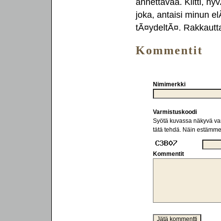
annettavaa. Kiltti, h
joka, antaisi minun el
tÃ¤ydeltÃ¤. Rakkautt
Kommentit
Nimimerkki
Varmistuskoodi
Syötä kuvassa näkyvä varm
tätä tehdä. Näin estämm
Kommentit