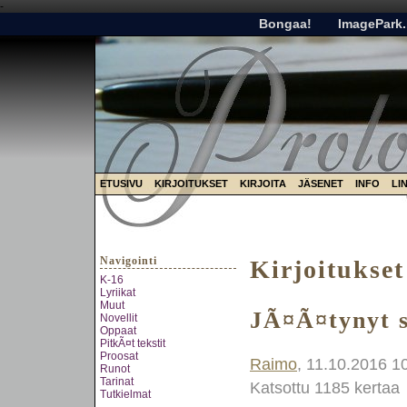
-
Bongaa!
ImagePark.
ETUSIVU
KIRJOITUKSET
KIRJOITA
JÄSENET
INFO
LI
Navigointi
Kirjoitukset
K-16
Lyriikat
Muut
JÃ¤Ã¤tynyt 
Novellit
Oppaat
PitkÃ¤t tekstit
Proosat
Raimo
, 11.10.2016 1
Runot
Tarinat
Katsottu 1185 kertaa
Tutkielmat