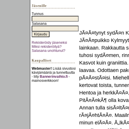
Jäsenille
Tunnus
Salasana
JÃ¤Ã¤tynyt sydÃ¤n Ky
JÃ¤Ã¤puikko Kylmyyt
Rekisteröidy jäseneksi
Miksi rekisteröityä?
lainkaan. Rakkautta se
Salasana unohtunut?
tuhosi sydÃ¤men, rinn
Kaupalliset
Kasvot kuin graniittia
Webmaster!
Lisää sivustosi
laavaa. Odottaen pakot
kävijämääriä ja tunnettuutta
- liity
Bannerinvaihto.fi
-
pÃ¤Ã¤stÃ¤isi. MiehellÃ
mainosverkkoon!
kertovat toista, tunn
Hentoa ja herkkÃ¤Ã¤, 
PitÃ¤Ã¤kÃ¶ olla kova
Annan tulla sisÃ¤ltÃ¤n
rÃ¤jÃ¤htÃ¤Ã¤. Maail
minun elÃ¤Ã¤. Ã„lkÃ¤