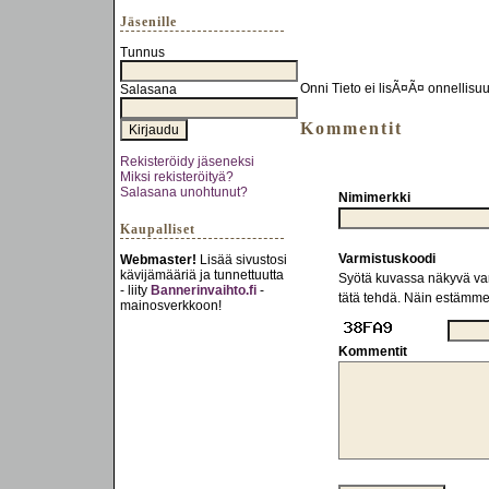
Jäsenille
Tunnus
Onni Tieto ei lisÃ¤Ã¤ onnellisuu
Salasana
Kommentit
Rekisteröidy jäseneksi
Miksi rekisteröityä?
Salasana unohtunut?
Nimimerkki
Kaupalliset
Varmistuskoodi
Webmaster!
Lisää sivustosi
kävijämääriä ja tunnettuutta
Syötä kuvassa näkyvä varm
- liity
Bannerinvaihto.fi
-
tätä tehdä. Näin estämm
mainosverkkoon!
Kommentit