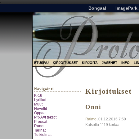
-
Bongaa!
ImagePark.
ETUSIVU
KIRJOITUKSET
KIRJOITA
JÄSENET
INFO
LI
Navigointi
Kirjoitukset
K-16
Lyriikat
Muut
Onni
Novellit
Oppaat
PitkÃ¤t tekstit
Raimo
, 01.12.2016 7:50
Proosat
Katsottu 1119 kertaa
Runot
Tarinat
Tutkielmat