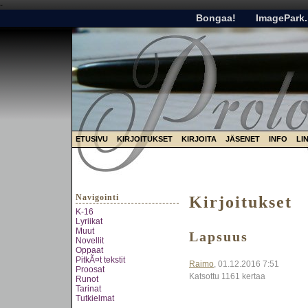
-
Bongaa!
ImagePark.
ETUSIVU
KIRJOITUKSET
KIRJOITA
JÄSENET
INFO
LI
Navigointi
Kirjoitukset
K-16
Lyriikat
Muut
Lapsuus
Novellit
Oppaat
PitkÃ¤t tekstit
Raimo
, 01.12.2016 7:51
Proosat
Katsottu 1161 kertaa
Runot
Tarinat
Tutkielmat