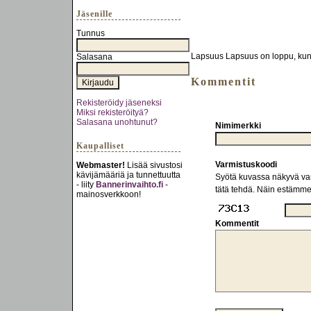
Jäsenille
Tunnus
Lapsuus Lapsuus on loppu, kun
Salasana
Kommentit
Rekisteröidy jäseneksi
Miksi rekisteröityä?
Salasana unohtunut?
Nimimerkki
Kaupalliset
Varmistuskoodi
Webmaster!
Lisää sivustosi
kävijämääriä ja tunnettuutta
Syötä kuvassa näkyvä varm
- liity
Bannerinvaihto.fi
-
tätä tehdä. Näin estämm
mainosverkkoon!
Kommentit