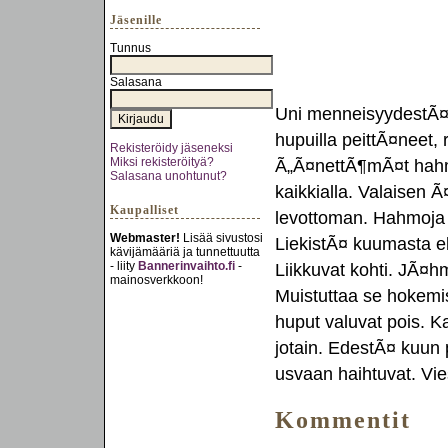
Jäsenille
Tunnus
Salasana
Uni menneisyydestÃ¤
hupuilla peittÃ¤neet,
Rekisteröidy jäseneksi
Miksi rekisteröityä?
Ã„Ã¤nettÃ¶mÃ¤t hahmo
Salasana unohtunut?
kaikkialla. Valaisen Ã
Kaupalliset
levottoman. Hahmoja p
Webmaster!
Lisää sivustosi
LiekistÃ¤ kuumasta e
kävijämääriä ja tunnettuutta
- liity
Bannerinvaihto.fi
-
Liikkuvat kohti. JÃ¤h
mainosverkkoon!
Muistuttaa se hokemi
huput valuvat pois. K
jotain. EdestÃ¤ kuun 
usvaan haihtuvat. Vi
Kommentit