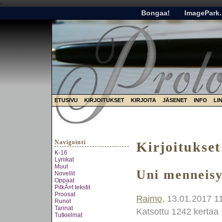
-
Bongaa!
ImagePark.
ETUSIVU
KIRJOITUKSET
KIRJOITA
JÄSENET
INFO
LI
Navigointi
Kirjoitukset
K-16
Lyriikat
Muut
Uni menneis
Novellit
Oppaat
PitkÃ¤t tekstit
Proosat
Raimo
, 13.01.2017 1
Runot
Tarinat
Katsottu 1242 kertaa
Tutkielmat