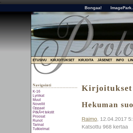
-
Bongaa!
ImagePark.
ETUSIVU
KIRJOITUKSET
KIRJOITA
JÄSENET
INFO
LI
Navigointi
Kirjoitukset
K-16
Lyriikat
Muut
Hekuman su
Novellit
Oppaat
PitkÃ¤t tekstit
Proosat
Raimo
, 12.04.2017 5
Runot
Tarinat
Katsottu 968 kertaa
Tutkielmat