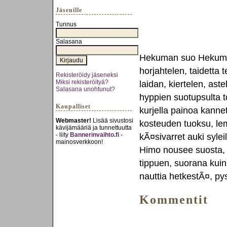
Jäsenille
Tunnus
Salasana
Hekuman suo Hekuman 
horjahtelen, taidetta
Rekisteröidy jäseneksi
Miksi rekisteröityä?
laidan, kiertelen, as
Salasana unohtunut?
hyppien suotupsulta to
Kaupalliset
kurjella painoa kann
Webmaster!
Lisää sivustosi
kosteuden tuoksu, lemp
kävijämääriä ja tunnettuutta
- liity
Bannerinvaihto.fi
-
kÃ¤sivarret auki sylei
mainosverkkoon!
Himo nousee suosta,
tippuen, suorana kuin
nauttia hetkestÃ¤, py
Kommentit