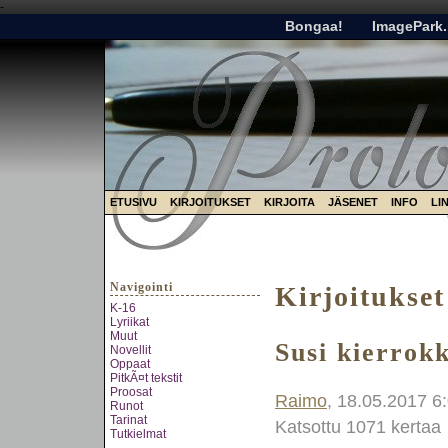
-
Bongaa!
ImagePark.
ETUSIVU
KIRJOITUKSET
KIRJOITA
JÄSENET
INFO
LI
Navigointi
Kirjoitukset
K-16
Lyriikat
Muut
Susi kierrok
Novellit
Oppaat
PitkÃ¤t tekstit
Proosat
Raimo
, 18.05.2017 6
Runot
Tarinat
Katsottu 1071 kertaa
Tutkielmat