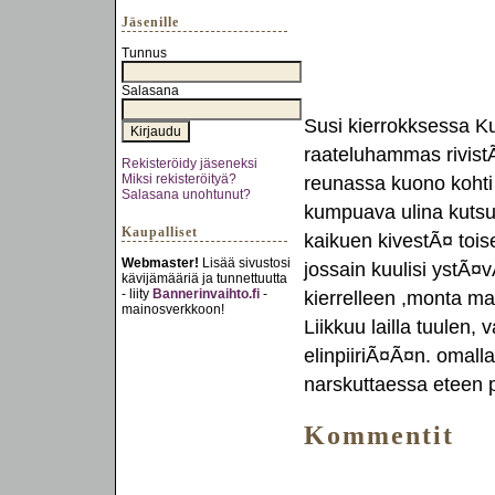
Jäsenille
Tunnus
Salasana
Susi kierrokksessa 
raateluhammas rivistÃ
Rekisteröidy jäseneksi
Miksi rekisteröityä?
reunassa kuono kohti 
Salasana unohtunut?
kumpuava ulina kuts
Kaupalliset
kaikuen kivestÃ¤ tois
Webmaster!
Lisää sivustosi
jossain kuulisi ystÃ¤
kävijämääriä ja tunnettuutta
- liity
Bannerinvaihto.fi
-
kierrelleen ,monta m
mainosverkkoon!
Liikkuu lailla tuule
elinpiiriÃ¤Ã¤n. omall
narskuttaessa eteen 
Kommentit