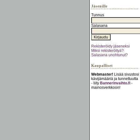
Jäsenille
Tunnus
Salasana
Rekisteröidy jäseneksi
Miksi rekisteröityä?
Salasana unohtunut?
Kaupalliset
Webmaster!
Lisää sivustosi
kävijämääriä ja tunnettuutta
- liity
Bannerinvaihto.fi
-
mainosverkkoon!