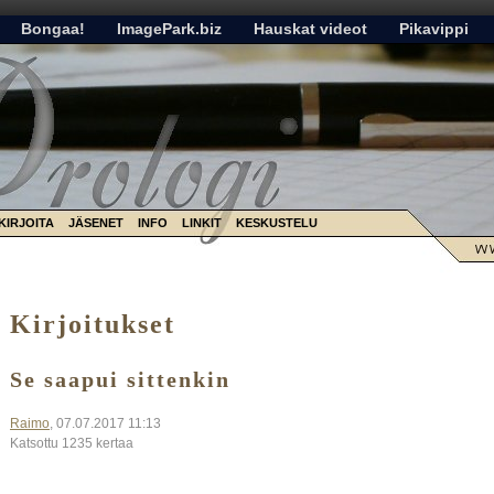
Bongaa!
ImagePark.biz
Hauskat videot
Pikavippi
KIRJOITA
JÄSENET
INFO
LINKIT
KESKUSTELU
Kirjoitukset
Se saapui sittenkin
Raimo
, 07.07.2017 11:13
Katsottu 1235 kertaa