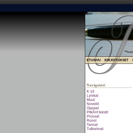
-
ETUSIVU
KIRJOITUKSET
Navigointi
K-16
Lyriikat
Muut
Novellit
Oppaat
PitkÃ¤t tekstit
Proosat
Runot
Tarinat
Tutkielmat