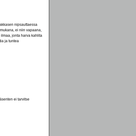
Pakkasen nipsauttaessa
n mukana, ei niin vapaana,
lmaa, jonta harva kahlita
ia ja tuntea
senten ei tarvitse