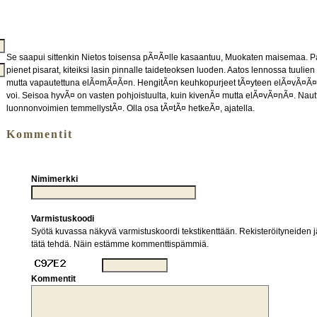
Se saapui sittenkin Nietos toisensa pÃ¤Ã¤lle kasaantuu, Muokaten maisemaa. 
pienet pisarat, kiteiksi lasin pinnalle taideteoksen luoden. Aatos lennossa tuulie
mutta vapautettuna elÃ¤mÃ¤Ã¤n. HengitÃ¤n keuhkopurjeet tÃ¤yteen elÃ¤vÃ¤Ã¤ i
voi. Seisoa hyvÃ¤ on vasten pohjoistuulta, kuin kivenÃ¤ mutta elÃ¤vÃ¤nÃ¤. Nautt
luonnonvoimien temmellystÃ¤. Olla osa tÃ¤tÃ¤ hetkeÃ¤, ajatella.
Kommentit
Nimimerkki
Varmistuskoodi
Syötä kuvassa näkyvä varmistuskoordi tekstikenttään. Rekisteröityneiden jä
tätä tehdä. Näin estämme kommenttispämmiä.
Kommentit