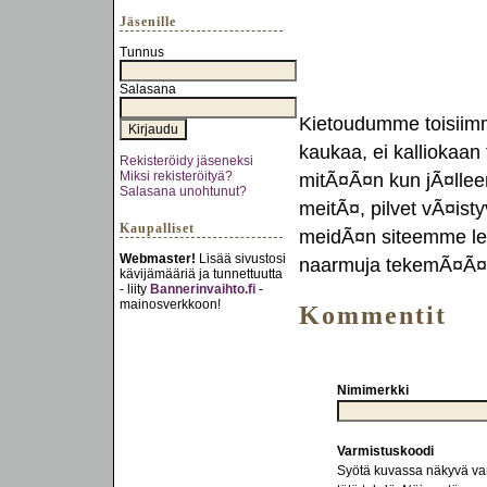
Jäsenille
Tunnus
Salasana
Kietoudumme toisiim
kaukaa, ei kalliokaan 
Rekisteröidy jäseneksi
Miksi rekisteröityä?
mitÃ¤Ã¤n kun jÃ¤llee
Salasana unohtunut?
meitÃ¤, pilvet vÃ¤isty
Kaupalliset
meidÃ¤n siteemme lenk
Webmaster!
Lisää sivustosi
naarmuja tekemÃ¤Ã¤n 
kävijämääriä ja tunnettuutta
- liity
Bannerinvaihto.fi
-
mainosverkkoon!
Kommentit
Nimimerkki
Varmistuskoodi
Syötä kuvassa näkyvä varm