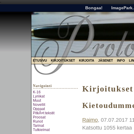
-
Bongaa!
ImagePark.
ETUSIVU
KIRJOITUKSET
KIRJOITA
JÄSENET
INFO
LI
Navigointi
Kirjoitukset
K-16
Lyriikat
Muut
Kietoudumme
Novellit
Oppaat
PitkÃ¤t tekstit
Proosat
Raimo
, 07.07.2017 1
Runot
Tarinat
Katsottu 1055 kertaa
Tutkielmat