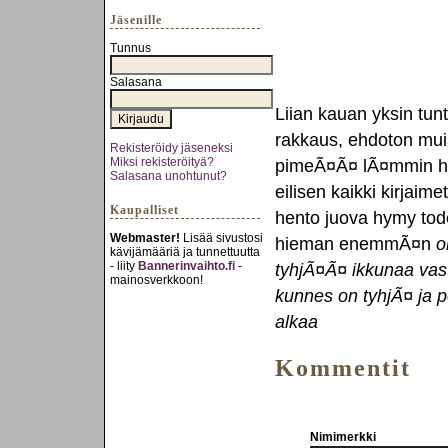
Jäsenille
Tunnus
Salasana
Liian kauan yksin tun
rakkaus, ehdoton mui
Rekisteröidy jäseneksi
Miksi rekisteröityä?
pimeÃ¤Ã¤ lÃ¤mmin hÃ¤
Salasana unohtunut?
eilisen kaikki kirjaim
Kaupalliset
hento juova hymy tode
Webmaster!
Lisää sivustosi
hieman enemmÃ¤n
o
kävijämääriä ja tunnettuutta
- liity
Bannerinvaihto.fi
-
tyhjÃ¤Ã¤ ikkunaa vas
mainosverkkoon!
kunnes on tyhjÃ¤ ja pe
alkaa
Kommentit
Nimimerkki