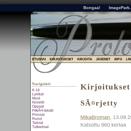
-
Bongaa!
ImagePark.
ETUSIVU
KIRJOITUKSET
KIRJOITA
JÄSENET
INFO
LI
Navigointi
Kirjoitukset
K-16
Lyriikat
Muut
SÃ¤rjetty
Novellit
Oppaat
PitkÃ¤t tekstit
Proosat
MikaBroman
, 13.09.
Runot
Tarinat
Katsottu 960 kertaa
Tutkielmat