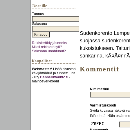
Jäsenille
Tunnus
Salasana
Sudenkorento LempeÃ¤
suojassa sudenkorento
Rekisteröidy jäseneksi
Miksi rekisteröityä?
kukoistukseen. Taitu
Salasana unohtunut?
sankarina, kÃ¤Ã¤nnÃ¶
Kaupalliset
Kommentit
Webmaster!
Lisää sivustosi
kävijämääriä ja tunnettuutta
- liity
Bannerinvaihto.fi
-
mainosverkkoon!
Nimimerkki
Varmistuskoodi
Syötä kuvassa näkyvä varm
tätä tehdä. Näin estämm