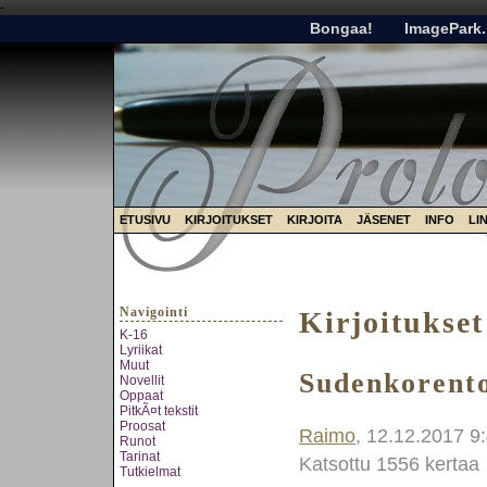
-
Bongaa!
ImagePark.
ETUSIVU
KIRJOITUKSET
KIRJOITA
JÄSENET
INFO
LI
Navigointi
Kirjoitukset
K-16
Lyriikat
Muut
Sudenkorent
Novellit
Oppaat
PitkÃ¤t tekstit
Proosat
Raimo
, 12.12.2017 9
Runot
Tarinat
Katsottu 1556 kertaa
Tutkielmat