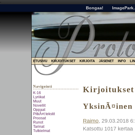
-
Bongaa!
ImagePark.
ETUSIVU
KIRJOITUKSET
KIRJOITA
JÄSENET
INFO
LI
Navigointi
Kirjoitukset
K-16
Lyriikat
Muut
YksinÃ¤inen 
Novellit
Oppaat
PitkÃ¤t tekstit
Proosat
Raimo
, 29.03.2018 6
Runot
Tarinat
Katsottu 1017 kertaa
Tutkielmat