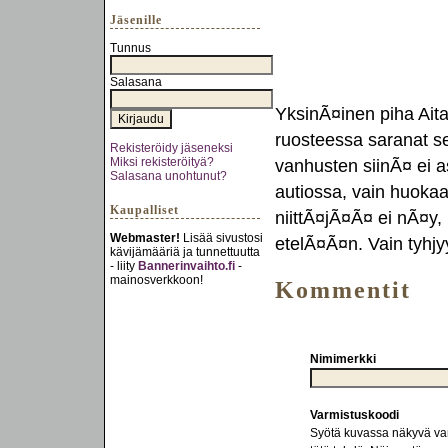
Jäsenille
Tunnus
Salasana
YksinÃ¤inen piha Aitan
ruosteessa saranat s
Rekisteröidy jäseneksi
Miksi rekisteröityä?
vanhusten siinÃ¤ ei as
Salasana unohtunut?
autiossa, vain huokaa
Kaupalliset
niittÃ¤jÃ¤Ã¤ ei nÃ¤y,
Webmaster!
Lisää sivustosi
etelÃ¤Ã¤n. Vain tyhjy
kävijämääriä ja tunnettuutta
- liity
Bannerinvaihto.fi
-
mainosverkkoon!
Kommentit
Nimimerkki
Varmistuskoodi
Syötä kuvassa näkyvä varm