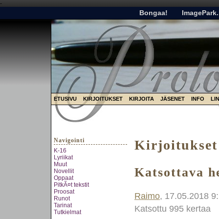
-
Bongaa!
ImagePark.
ETUSIVU
KIRJOITUKSET
KIRJOITA
JÄSENET
INFO
LI
Navigointi
Kirjoitukset
K-16
Lyriikat
Muut
Katsottava h
Novellit
Oppaat
PitkÃ¤t tekstit
Proosat
Raimo
, 17.05.2018 9
Runot
Tarinat
Katsottu 995 kertaa
Tutkielmat