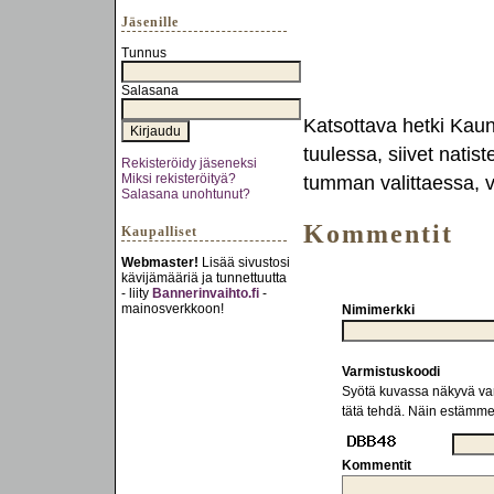
Jäsenille
Tunnus
Salasana
Katsottava hetki Kaun
tuulessa, siivet natis
Rekisteröidy jäseneksi
Miksi rekisteröityä?
tumman valittaessa, v
Salasana unohtunut?
Kommentit
Kaupalliset
Webmaster!
Lisää sivustosi
kävijämääriä ja tunnettuutta
- liity
Bannerinvaihto.fi
-
mainosverkkoon!
Nimimerkki
Varmistuskoodi
Syötä kuvassa näkyvä varm
tätä tehdä. Näin estämm
Kommentit