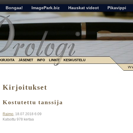
Bongaa!
ImagePark.biz
Hauskat videot
Pikavippi
KIRJOITA
JÄSENET
INFO
LINKIT
KESKUSTELU
Kirjoitukset
Kostutettu tanssija
Raimo
, 18.07.2018 6:09
Katsottu 978 kertaa