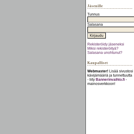
Jäsenille
Tunnus
Salasana
Rekisteröidy jäseneksi
Miksi rekisteröityä?
Salasana unohtunut?
Kaupalliset
Webmaster!
Lisää sivustosi
kävijämääriä ja tunnettuutta
- liity
Bannerinvaihto.fi
-
mainosverkkoon!