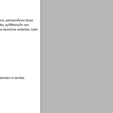
losi, pehmentÃ¤en lihasi
alka, pyÃ¶rteissÃ¤ sen
sa tauotonta soitantaa, halki
senten ei tarvitse