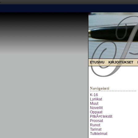
-
ETUSIVU
KIRJOITUKSET
Navigointi
K-16
Lyriikat
Muut
Novellit
Oppaat
PitkÃ¤t tekstit
Proosat
Runot
Tarinat
Tutkielmat