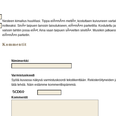
Nesteen kimallus huulillasi. Tippa elÃ¤mÃ¤n mettÃ¤, kostuttaen kuivuneen varta
notkeaksi. SinÃ¤ taipuen tanssin taivutukseen, elÃ¤mÃ¤n parketilla. Kostutettu j
valssin tahtiin jossa elÃ¤t. Aina vaan taipuen sÃ¤velten siivillÃ¤. Musiikin jatkaes
elÃ¤mÃ¤n parketin.
Kommentit
Nimimerkki
Varmistuskoodi
Syötä kuvassa näkyvä varmistuskoordi tekstikenttään. Rekisteröityneiden jä
tätä tehdä. Näin estämme kommenttispämmiä.
Kommentit