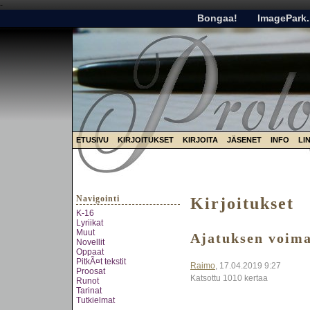
-
Bongaa!
ImagePark.
ETUSIVU
KIRJOITUKSET
KIRJOITA
JÄSENET
INFO
LI
Navigointi
Kirjoitukset
K-16
Lyriikat
Muut
Ajatuksen voim
Novellit
Oppaat
PitkÃ¤t tekstit
Raimo
, 17.04.2019 9:27
Proosat
Katsottu 1010 kertaa
Runot
Tarinat
Tutkielmat