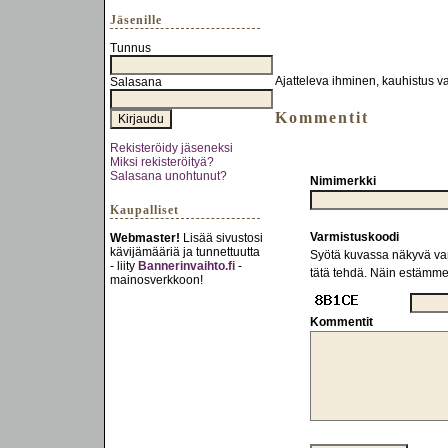
Jäsenille
Tunnus
Ajatteleva ihminen, kauhistus va
Salasana
Kommentit
Rekisteröidy jäseneksi
Miksi rekisteröityä?
Salasana unohtunut?
Nimimerkki
Kaupalliset
Varmistuskoodi
Webmaster!
Lisää sivustosi
kävijämääriä ja tunnettuutta
Syötä kuvassa näkyvä varm
- liity
Bannerinvaihto.fi
-
tätä tehdä. Näin estämm
mainosverkkoon!
Kommentit