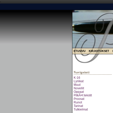
-
ETUSIVU
KIRJOITUKSET
Navigointi
K-16
Lyriikat
Muut
Novellit
Oppaat
PitkÃ¤t tekstit
Proosat
Runot
Tarinat
Tutkielmat