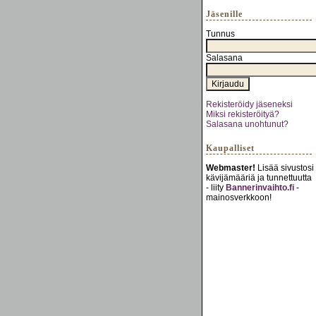
Jäsenille
Tunnus
Salasana
Rekisteröidy jäseneksi
Miksi rekisteröityä?
Salasana unohtunut?
Kaupalliset
Webmaster!
Lisää sivustosi
kävijämääriä ja tunnettuutta
- liity
Bannerinvaihto.fi
-
mainosverkkoon!