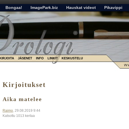
Bongaa!
ImagePark.biz
Hauskat videot
Pikavippi
KIRJOITA
JÄSENET
INFO
LINKIT
KESKUSTELU
Kirjoitukset
Aika matelee
Raimo
, 29.08.2019 9:44
Katsottu 1013 kertaa