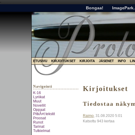
-
Bongaa!
ImagePark.
ETUSIVU
KIRJOITUKSET
KIRJOITA
JÄSENET
INFO
LI
Navigointi
Kirjoitukset
K-16
Lyriikat
Muut
Tiedostaa näky
Novellit
Oppaat
PitkÃ¤t tekstit
Raimo
, 31.08.2020 5:01
Proosat
Katsottu 943 kertaa
Runot
Tarinat
Tutkielmat