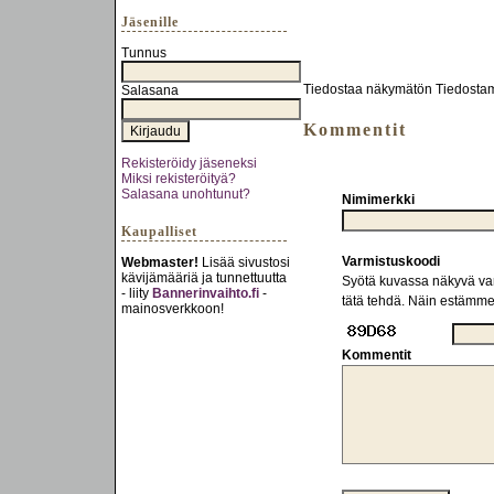
Jäsenille
Tunnus
Tiedostaa näkymätön Tiedostama
Salasana
Kommentit
Rekisteröidy jäseneksi
Miksi rekisteröityä?
Salasana unohtunut?
Nimimerkki
Kaupalliset
Varmistuskoodi
Webmaster!
Lisää sivustosi
kävijämääriä ja tunnettuutta
Syötä kuvassa näkyvä varm
- liity
Bannerinvaihto.fi
-
tätä tehdä. Näin estämm
mainosverkkoon!
Kommentit