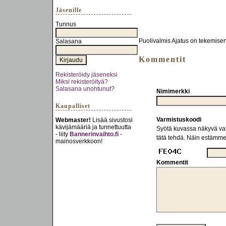
Jäsenille
Tunnus
Puolivalmis Ajatus on tekemise
Salasana
Kommentit
Rekisteröidy jäseneksi
Miksi rekisteröityä?
Salasana unohtunut?
Nimimerkki
Kaupalliset
Varmistuskoodi
Webmaster!
Lisää sivustosi
kävijämääriä ja tunnettuutta
Syötä kuvassa näkyvä varm
- liity
Bannerinvaihto.fi
-
tätä tehdä. Näin estämm
mainosverkkoon!
Kommentit