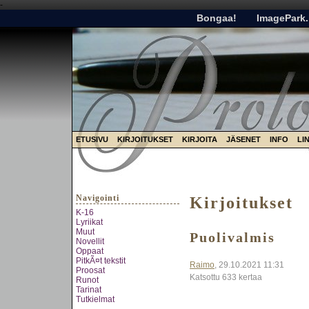
-
Bongaa!
ImagePark.
ETUSIVU
KIRJOITUKSET
KIRJOITA
JÄSENET
INFO
LI
Navigointi
Kirjoitukset
K-16
Lyriikat
Muut
Puolivalmis
Novellit
Oppaat
PitkÃ¤t tekstit
Raimo
, 29.10.2021 11:31
Proosat
Katsottu 633 kertaa
Runot
Tarinat
Tutkielmat