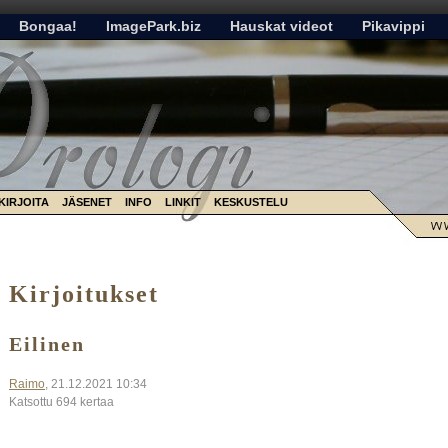
Bongaa!
ImagePark.biz
Hauskat videot
Pikavippi
KIRJOITA
JÄSENET
INFO
LINKIT
KESKUSTELU
Kirjoitukset
Eilinen
Raimo
, 21.12.2021 10:34
Katsottu 694 kertaa