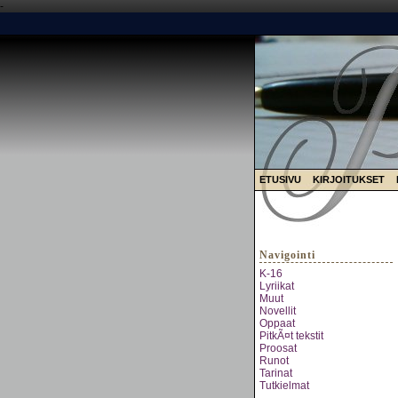
-
ETUSIVU
KIRJOITUKSET
Navigointi
K-16
Lyriikat
Muut
Novellit
Oppaat
PitkÃ¤t tekstit
Proosat
Runot
Tarinat
Tutkielmat