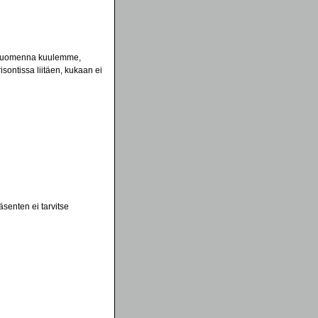
ä. Huomenna kuulemme,
ontissa liitäen, kukaan ei
senten ei tarvitse