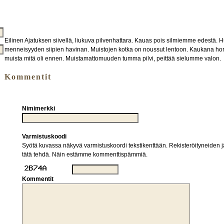
Eilinen Ajatuksen siivellä, liukuva pilvenhattara. Kauas pois silmiemme edest
menneisyyden siipien havinan. Muistojen kotka on noussut lentoon. Kaukana horis
muista mitä oli ennen. Muistamattomuuden tumma pilvi, peittää sielumme valon.
Kommentit
Nimimerkki
Varmistuskoodi
Syötä kuvassa näkyvä varmistuskoordi tekstikenttään. Rekisteröityneiden jä
tätä tehdä. Näin estämme kommenttispämmiä.
Kommentit