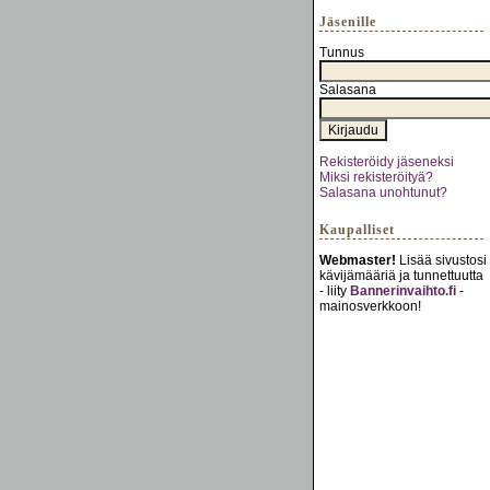
Jäsenille
Tunnus
Salasana
Rekisteröidy jäseneksi
Miksi rekisteröityä?
Salasana unohtunut?
Kaupalliset
Webmaster!
Lisää sivustosi
kävijämääriä ja tunnettuutta
- liity
Bannerinvaihto.fi
-
mainosverkkoon!