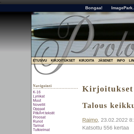
-
Bongaa!
ImagePark.
ETUSIVU
KIRJOITUKSET
KIRJOITA
JÄSENET
INFO
LI
Navigointi
Kirjoitukset
K-16
Lyriikat
Muut
Talous keikk
Novellit
Oppaat
PitkÃ¤t tekstit
Proosat
Raimo
, 23.02.2022 8
Runot
Tarinat
Katsottu 556 kertaa
Tutkielmat