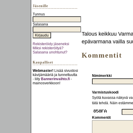
Jäsenille
Tunnus
Salasana
Talous keikkuu Varma 
epävarmana vailla su
Rekisteröidy jäseneksi
Miksi rekisteröityä?
Salasana unohtunut?
Kommentit
Kaupalliset
Webmaster!
Lisää sivustosi
kävijämääriä ja tunnettuutta
Nimimerkki
- liity
Bannerinvaihto.fi
-
mainosverkkoon!
Varmistuskoodi
Syötä kuvassa näkyvä varm
tätä tehdä. Näin estämm
Kommentit