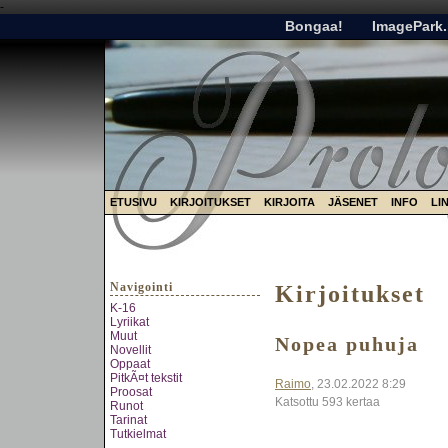
-
Bongaa!
ImagePark.
ETUSIVU
KIRJOITUKSET
KIRJOITA
JÄSENET
INFO
LI
Navigointi
Kirjoitukset
K-16
Lyriikat
Muut
Nopea puhuja
Novellit
Oppaat
PitkÃ¤t tekstit
Raimo
, 23.02.2022 8:29
Proosat
Katsottu 593 kertaa
Runot
Tarinat
Tutkielmat