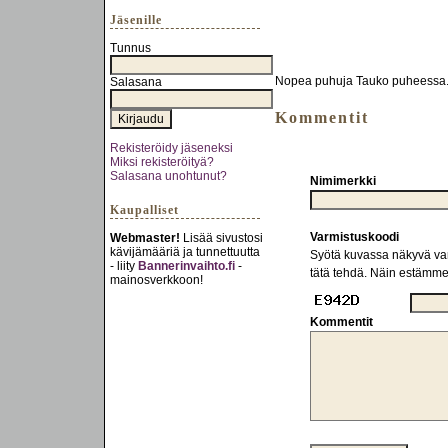
Jäsenille
Tunnus
Nopea puhuja Tauko puheessa. Ant
Salasana
Kommentit
Rekisteröidy jäseneksi
Miksi rekisteröityä?
Salasana unohtunut?
Nimimerkki
Kaupalliset
Varmistuskoodi
Webmaster!
Lisää sivustosi
kävijämääriä ja tunnettuutta
Syötä kuvassa näkyvä varm
- liity
Bannerinvaihto.fi
-
tätä tehdä. Näin estämm
mainosverkkoon!
Kommentit