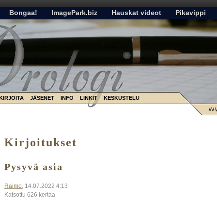
Bongaa!
ImagePark.biz
Hauskat videot
Pikavippi
KIRJOITA
JÄSENET
INFO
LINKIT
KESKUSTELU
Kirjoitukset
Pysyvä asia
Raimo
, 14.07.2022 4:13
Katsottu 626 kertaa