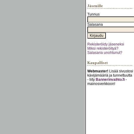
Jäsenille
Tunnus
Salasana
Rekisteröidy jäseneksi
Miksi rekisteröityä?
Salasana unohtunut?
Kaupalliset
Webmaster!
Lisää sivustosi
kävijämääriä ja tunnettuutta
- liity
Bannerinvaihto.fi
-
mainosverkkoon!