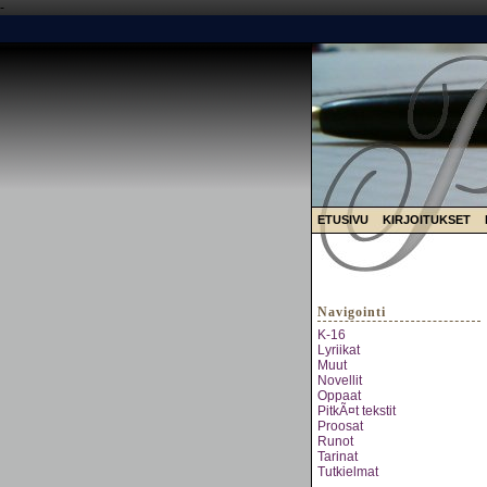
-
ETUSIVU
KIRJOITUKSET
Navigointi
K-16
Lyriikat
Muut
Novellit
Oppaat
PitkÃ¤t tekstit
Proosat
Runot
Tarinat
Tutkielmat