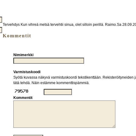
Tervehdys Kun vihreä metsä tervehtii sinua, olet silloin perillä. Raimo.Sa 28.09.
Kommentit
Nimimerkki
Varmistuskoodi
Syötä kuvassa näkyvä varmistuskoordi tekstikenttään. Rekisteröityneiden jä
tätä tehdä. Näin estämme kommenttispämmiä.
Kommentit