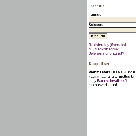
Jäsenille
Tunnus
Salasana
Rekisteröidy jäseneksi
Miksi rekisteröityä?
Salasana unohtunut?
Kaupalliset
Webmaster!
Lisää sivustosi
kävijämääriä ja tunnettuutta
- liity
Bannerinvaihto.fi
-
mainosverkkoon!