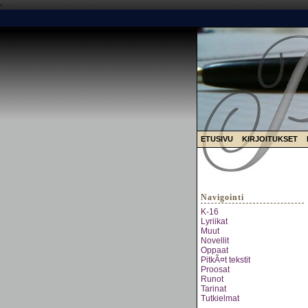
-
ETUSIVU
KIRJOITUKSET
Navigointi
K-16
Lyriikat
Muut
Novellit
Oppaat
PitkÃ¤t tekstit
Proosat
Runot
Tarinat
Tutkielmat