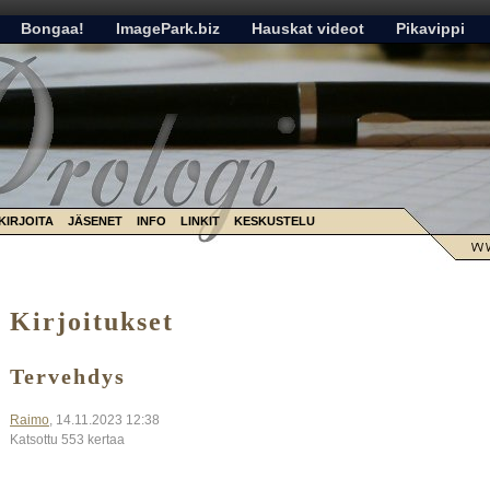
Bongaa!
ImagePark.biz
Hauskat videot
Pikavippi
KIRJOITA
JÄSENET
INFO
LINKIT
KESKUSTELU
Kirjoitukset
Tervehdys
Raimo
, 14.11.2023 12:38
Katsottu 553 kertaa