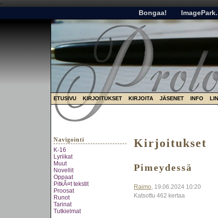
-
Bongaa!
ImagePark.
ETUSIVU
KIRJOITUKSET
KIRJOITA
JÄSENET
INFO
LI
Navigointi
Kirjoitukset
K-16
Lyriikat
Muut
Pimeydessä
Novellit
Oppaat
PitkÃ¤t tekstit
Raimo
, 19.06.2024 10:20
Proosat
Katsottu 462 kertaa
Runot
Tarinat
Tutkielmat