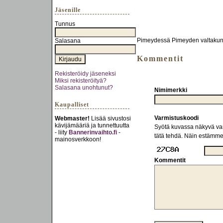
Jäsenille
Tunnus
Pimeydessä Pimeyden valtakunt
Salasana
Kommentit
Rekisteröidy jäseneksi
Miksi rekisteröityä?
Salasana unohtunut?
Nimimerkki
Kaupalliset
Varmistuskoodi
Webmaster!
Lisää sivustosi
kävijämääriä ja tunnettuutta
Syötä kuvassa näkyvä varm
- liity
Bannerinvaihto.fi
-
tätä tehdä. Näin estämm
mainosverkkoon!
Kommentit