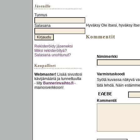
Jäsenille
Tunnus
Hyväksy Ole itsesi, hyväksy its
Salasana
Kommentit
Rekisteröidy jäseneksi
Miksi rekisteröityä?
Salasana unohtunut?
Nimimerkki
Kaupalliset
Varmistuskoodi
Webmaster!
Lisää sivustosi
kävijämääriä ja tunnettuutta
Syötä kuvassa näkyvä varm
- liity
Bannerinvaihto.fi
-
tätä tehdä. Näin estämm
mainosverkkoon!
Kommentit