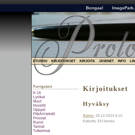
-
Bongaa!
ImagePark.
ETUSIVU
KIRJOITUKSET
KIRJOITA
JÄSENET
INFO
LI
Navigointi
Kirjoitukset
K-16
Lyriikat
Muut
Hyväksy
Novellit
Oppaat
PitkÃ¤t tekstit
Raimo
, 29.10.2024 8:10
Proosat
Katsottu 343 kertaa
Runot
Tarinat
Tutkielmat