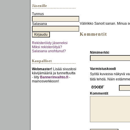
Jäsenille
Tunnus
Välirikko Sanoit sanan. Minua se
Salasana
Kommentit
Rekisteröidy jäseneksi
Miksi rekisteröityä?
Salasana unohtunut?
Nimimerkki
Kaupalliset
Varmistuskoodi
Webmaster!
Lisää sivustosi
kävijämääriä ja tunnettuutta
Syötä kuvassa näkyvä varm
- liity
Bannerinvaihto.fi
-
tätä tehdä. Näin estämm
mainosverkkoon!
Kommentit