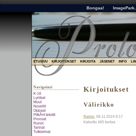
-
Bongaa!
ImagePark.
ETUSIVU
KIRJOITUKSET
KIRJOITA
JÄSENET
INFO
LI
Navigointi
Kirjoitukset
K-16
Lyriikat
Muut
Välirikko
Novellit
Oppaat
PitkÃ¤t tekstit
Raimo
, 08.11.2024 8:17
Proosat
Katsottu 485 kertaa
Runot
Tarinat
Tutkielmat