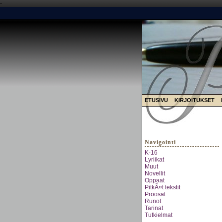
-
ETUSIVU
KIRJOITUKSET
Navigointi
K-16
Lyriikat
Muut
Novellit
Oppaat
PitkÃ¤t tekstit
Proosat
Runot
Tarinat
Tutkielmat