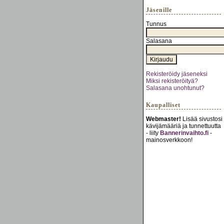
Jäsenille
Tunnus
Salasana
Rekisteröidy jäseneksi
Miksi rekisteröityä?
Salasana unohtunut?
Kaupalliset
Webmaster!
Lisää sivustosi
kävijämääriä ja tunnettuutta
- liity
Bannerinvaihto.fi
-
mainosverkkoon!