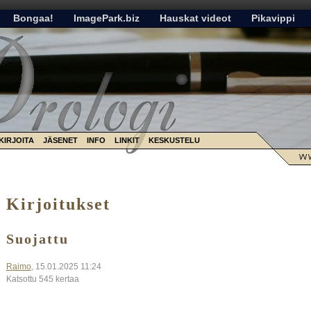
Bongaa!
ImagePark.biz
Hauskat videot
Pikavippi
KIRJOITA
JÄSENET
INFO
LINKIT
KESKUSTELU
Kirjoitukset
Suojattu
Raimo
, 15.01.2025 11:24
Katsottu 545 kertaa