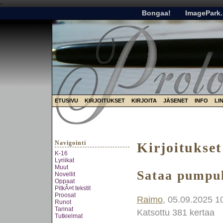
-
Bongaa!
ImagePark.
ETUSIVU
KIRJOITUKSET
KIRJOITA
JÄSENET
INFO
LI
Navigointi
Kirjoitukset
K-16
Lyriikat
Muut
Sataa pumpu
Novellit
Oppaat
PitkÃ¤t tekstit
Proosat
Raimo
, 05.09.2025 1
Runot
Tarinat
Katsottu 381 kertaa
Tutkielmat