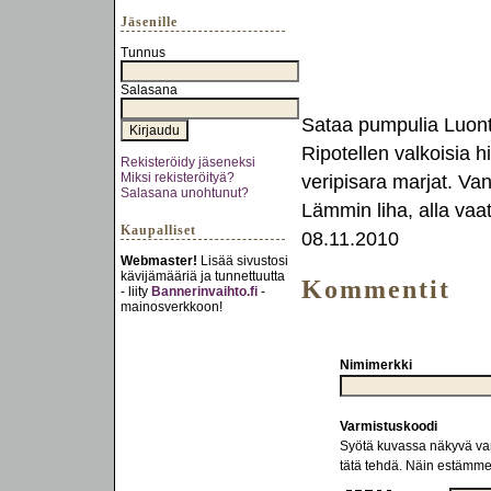
Jäsenille
Tunnus
Salasana
Sataa pumpulia Luonto
Ripotellen valkoisia h
Rekisteröidy jäseneksi
Miksi rekisteröityä?
veripisara marjat. Van
Salasana unohtunut?
Lämmin liha, alla vaa
Kaupalliset
08.11.2010
Webmaster!
Lisää sivustosi
kävijämääriä ja tunnettuutta
Kommentit
- liity
Bannerinvaihto.fi
-
mainosverkkoon!
Nimimerkki
Varmistuskoodi
Syötä kuvassa näkyvä varm
tätä tehdä. Näin estämm