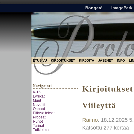
-
Bongaa!
ImagePark.
ETUSIVU
KIRJOITUKSET
KIRJOITA
JÄSENET
INFO
LI
Navigointi
Kirjoitukset
K-16
Lyriikat
Muut
Viileyttä
Novellit
Oppaat
PitkÃ¤t tekstit
Proosat
Raimo
, 18.12.2025 5
Runot
Tarinat
Katsottu 277 kertaa
Tutkielmat