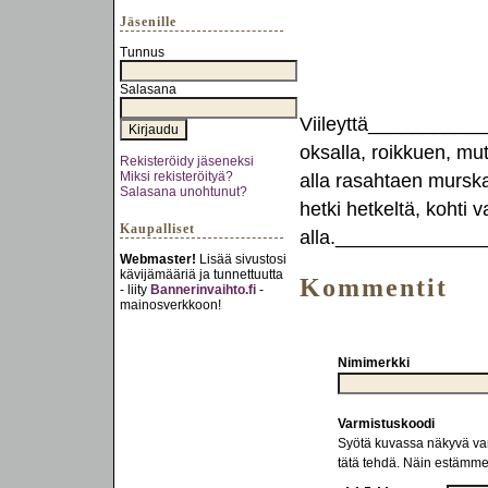
Jäsenille
Tunnus
Salasana
Viileyttä____________
oksalla, roikkuen, mu
Rekisteröidy jäseneksi
Miksi rekisteröityä?
alla rasahtaen murskak
Salasana unohtunut?
hetki hetkeltä, kohti 
Kaupalliset
alla.______________
Webmaster!
Lisää sivustosi
kävijämääriä ja tunnettuutta
Kommentit
- liity
Bannerinvaihto.fi
-
mainosverkkoon!
Nimimerkki
Varmistuskoodi
Syötä kuvassa näkyvä varm
tätä tehdä. Näin estämm