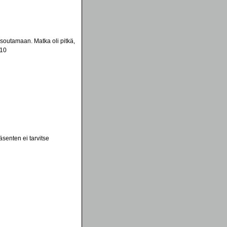
soutamaan. Matka oli pitkä,
010
senten ei tarvitse