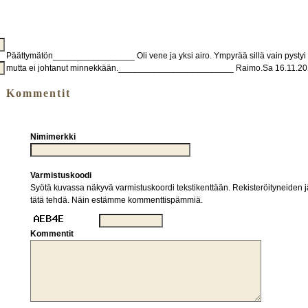
Päättymätön_________________ Oli vene ja yksi airo. Ympyrää sillä vain pystyi 
mutta ei johtanut minnekkään.________________________ Raimo.Sa 16.11.2
Kommentit
Nimimerkki
Varmistuskoodi
Syötä kuvassa näkyvä varmistuskoordi tekstikenttään. Rekisteröityneiden jä
tätä tehdä. Näin estämme kommenttispämmiä.
Kommentit