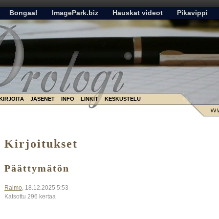
Bongaa!
ImagePark.biz
Hauskat videot
Pikavippi
KIRJOITA
JÄSENET
INFO
LINKIT
KESKUSTELU
Kirjoitukset
Päättymätön
Raimo
, 18.12.2025 5:53
Katsottu 296 kertaa