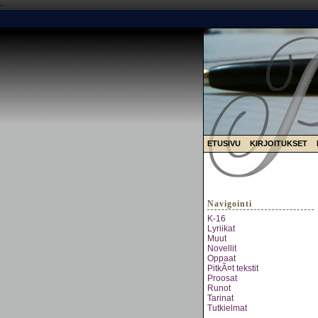
-
ETUSIVU
KIRJOITUKSET
Navigointi
K-16
Lyriikat
Muut
Novellit
Oppaat
PitkÃ¤t tekstit
Proosat
Runot
Tarinat
Tutkielmat