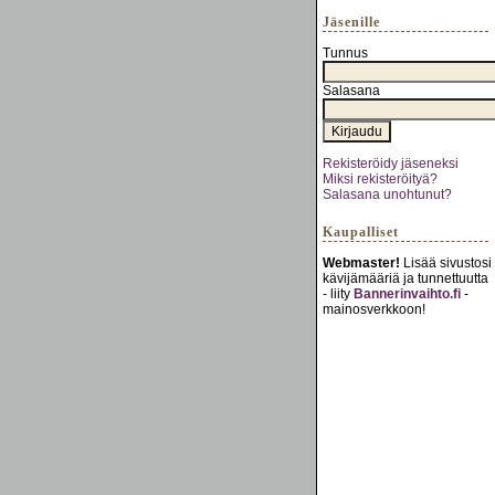
Jäsenille
Tunnus
Salasana
Rekisteröidy jäseneksi
Miksi rekisteröityä?
Salasana unohtunut?
Kaupalliset
Webmaster!
Lisää sivustosi
kävijämääriä ja tunnettuutta
- liity
Bannerinvaihto.fi
-
mainosverkkoon!