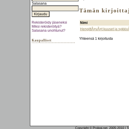
Salasana
Tämän kirjoittaj
Rekisteröidy jäseneksi
Nimi
Miksi rekisteröityä?
HengittÃ¤vÃ¤t kuuset ja sykki
Salasana unohtunut?
Yhteensä 1 kirjoitusta
Kaupalliset
Copyright © Prologi.net, 2005-2010 | Tek