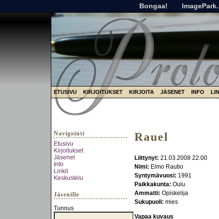
Bongaa!
ImagePark.
ETUSIVU
KIRJOITUKSET
KIRJOITA
JÄSENET
INFO
LI
Navigointi
Rauel
Etusivu
Kirjoitukset
Jäsenet
Liittynyt:
21.03.2008 22:00
Info
Nimi:
Elmo Rautio
Linkit
Syntymävuosi:
1991
Keskustelu
Paikkakunta:
Oulu
Ammatti:
Opiskelija
Jäsenille
Sukupuoli:
mies
Tunnus
Vapaa kuvaus