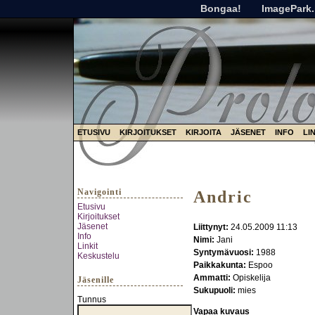
Bongaa!
ImagePark.
ETUSIVU
KIRJOITUKSET
KIRJOITA
JÄSENET
INFO
LI
Navigointi
Andric
Etusivu
Kirjoitukset
Jäsenet
Liittynyt:
24.05.2009 11:13
Info
Nimi:
Jani
Linkit
Syntymävuosi:
1988
Keskustelu
Paikkakunta:
Espoo
Ammatti:
Opiskelija
Jäsenille
Sukupuoli:
mies
Tunnus
Vapaa kuvaus