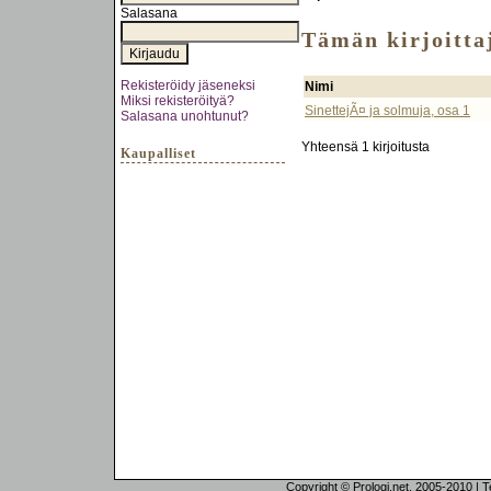
Salasana
Tämän kirjoittaj
Rekisteröidy jäseneksi
Nimi
Miksi rekisteröityä?
SinettejÃ¤ ja solmuja, osa 1
Salasana unohtunut?
Yhteensä 1 kirjoitusta
Kaupalliset
Copyright © Prologi.net, 2005-2010 | Tek