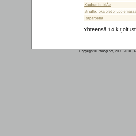
Kauhun hetkiÃ¤
Sinulle, joka olet ollut olemas
Raparperia
Yhteensä 14 kirjoitus
Copyright © Prologi.net, 2005-2010 | Tek