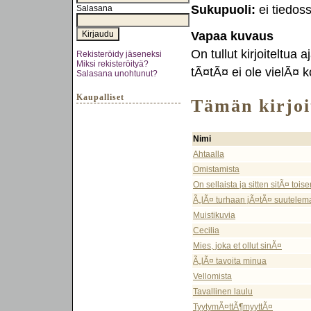
Sukupuoli:
ei tiedos
Salasana
Vapaa kuvaus
On tullut kirjoiteltua
Rekisteröidy jäseneksi
Miksi rekisteröityä?
tÃ¤tÃ¤ ei ole vielÃ¤ 
Salasana unohtunut?
Kaupalliset
Tämän kirjoit
Nimi
Ahtaalla
Omistamista
On sellaista ja sitten sitÃ¤ toise
Ã„lÃ¤ turhaan jÃ¤tÃ¤ suutelema
Muistikuvia
Cecilia
Mies, joka et ollut sinÃ¤
Ã„lÃ¤ tavoita minua
Vellomista
Tavallinen laulu
TyytymÃ¤ttÃ¶myyttÃ¤