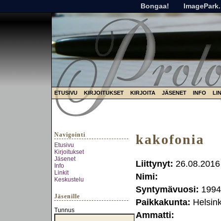
Bongaa!
ImagePark.
ETUSIVU
KIRJOITUKSET
KIRJOITA
JÄSENET
INFO
LI
Navigointi
kakofonia
Etusivu
Kirjoitukset
Jäsenet
Liittynyt:
26.08.2016
Info
Linkit
Nimi:
Keskustelu
Syntymävuosi:
1994
Jäsenille
Paikkakunta:
Helsink
Tunnus
Ammatti: