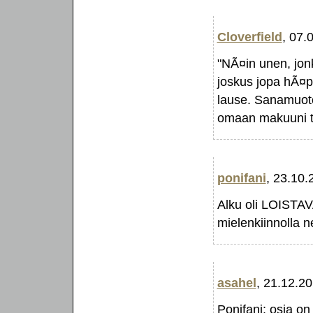
Cloverfield
, 07.
"NÃ¤in unen, jon
joskus jopa hÃ¤p
lause. Sanamuoto
omaan makuuni t
ponifani
, 23.10.
Alku oli LOISTAVA
mielenkiinnolla ne
asahel
, 21.12.2
Ponifani: osia on 