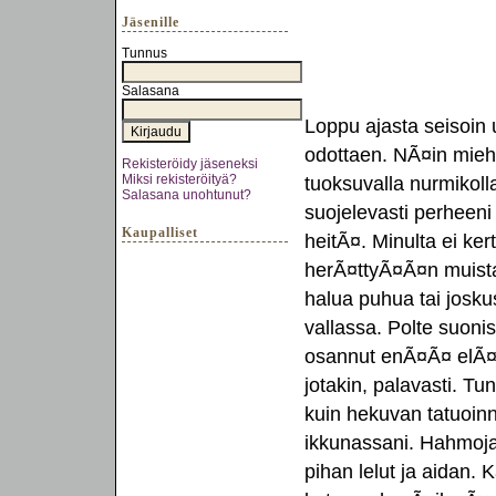
Jäsenille
Tunnus
Salasana
Loppu ajasta seisoin
odottaen. NÃ¤in miehe
Rekisteröidy jäseneksi
Miksi rekisteröityä?
tuoksuvalla nurmikoll
Salasana unohtunut?
suojelevasti perheeni 
Kaupalliset
heitÃ¤. Minulta ei ke
herÃ¤ttyÃ¤Ã¤n muistaa
halua puhua tai josk
vallassa. Polte suoni
osannut enÃ¤Ã¤ elÃ¤Ã
jotakin, palavasti. Tu
kuin hekuvan tatuoinn
ikkunassani. Hahmoja
pihan lelut ja aidan. 