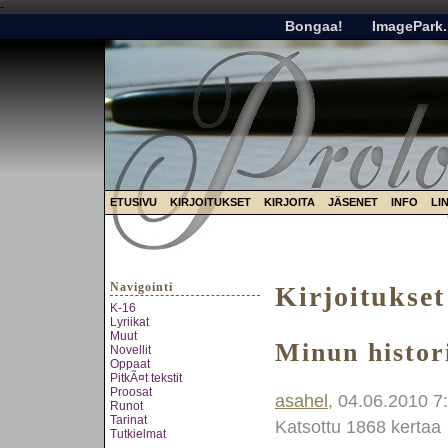
-
Bongaa!
ImagePark.
ETUSIVU
KIRJOITUKSET
KIRJOITA
JÄSENET
INFO
LI
Navigointi
Kirjoitukset
K-16
Lyriikat
Muut
Minun histori
Novellit
Oppaat
PitkÃ¤t tekstit
Proosat
asahel
, 04.06.2010 7
Runot
Tarinat
Katsottu 1868 kertaa
Tutkielmat