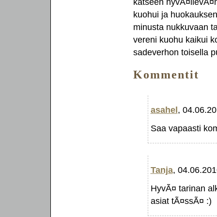
katseen hyvÃ¤ilevÃ¤n 
kuohui ja huokauksen
minusta nukkuvaan tal
vereni kuohu kaikui k
sadeverhon toisella pu
Kommentit
asahel
, 04.06.2
Saa vapaasti ko
Tanja
, 04.06.20
HyvÃ¤ tarinan alk
asiat tÃ¤ssÃ¤ :)