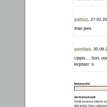
palho1
, 27.02.2
ihan jees
ponifani
, 30.08.
Uppis.... Sori, o
kirjotan! :s
Nimimerkki
Varmistuskoodi
Syötä kuvassa näkyvä varm
tätä tehdä. Näin estämm